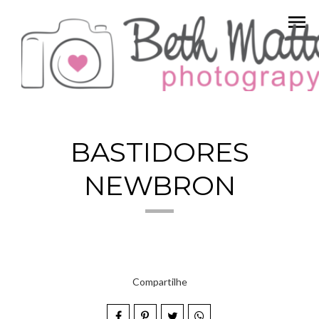
menu
BASTIDORES
NEWBRON
Compartilhe