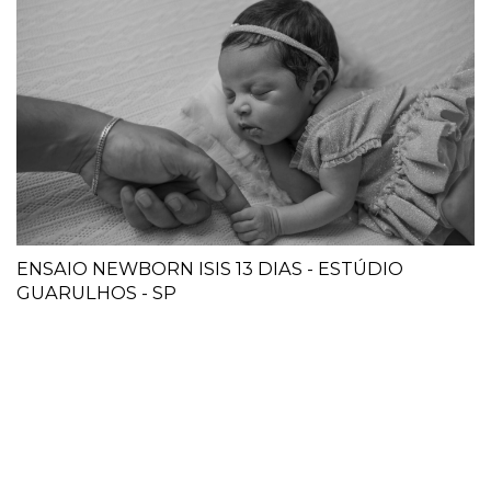
ENSAIO NEWBORN ISIS 13 DIAS - ESTÚDIO
GUARULHOS - SP