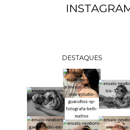
INSTAGRA
DESTAQUES