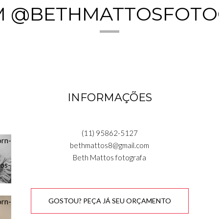
M @BETHMATTOSFOTO
INFORMAÇÕES
(11) 95862-5127
bethmattos8@gmail.com
Beth Mattos fotografa
GOSTOU? PEÇA JÁ SEU ORÇAMENTO