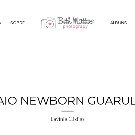
O
SOBRE
ÁLBUNS
AIO NEWBORN GUARU
Lavínia 13 dias