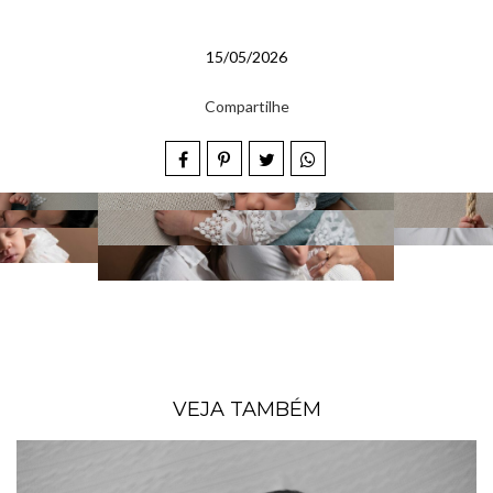
15/05/2026
Compartilhe
VEJA TAMBÉM