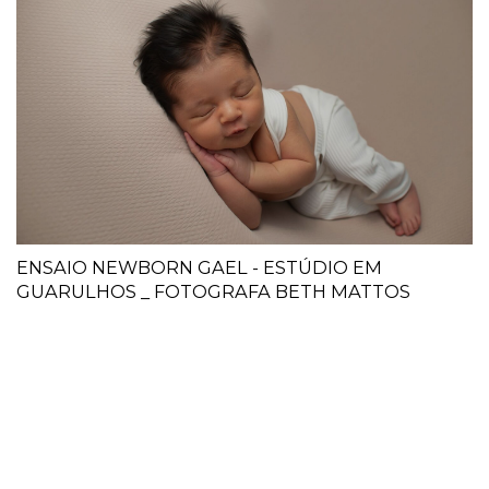
ENSAIO NEWBORN GAEL - ESTÚDIO EM
GUARULHOS _ FOTOGRAFA BETH MATTOS