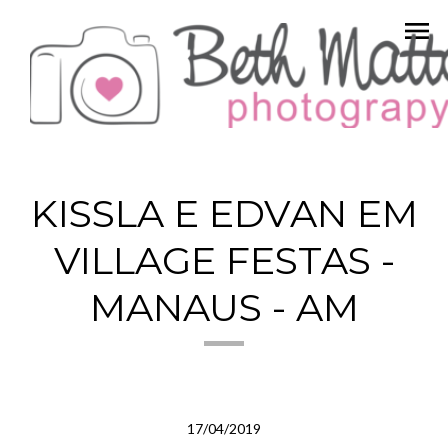
menu
KISSLA E EDVAN EM
VILLAGE FESTAS -
MANAUS - AM
17/04/2019