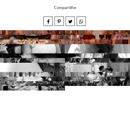
Compartilhe