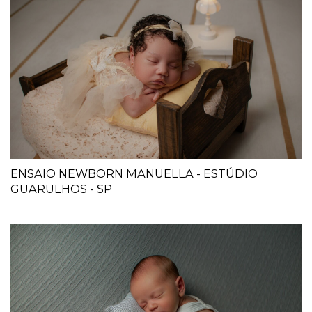
ENSAIO NEWBORN MANUELLA - ESTÚDIO
GUARULHOS - SP