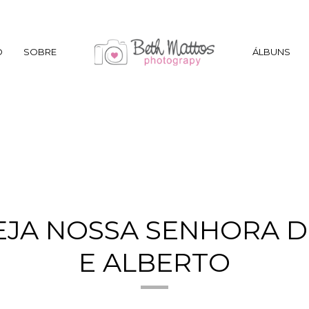
O
SOBRE
ÁLBUNS
JA NOSSA SENHORA DE
E ALBERTO