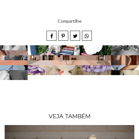
Compartilhe
VEJA TAMBÉM