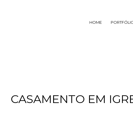
HOME
PORTFÓLI
CASAMENTO EM IGRE