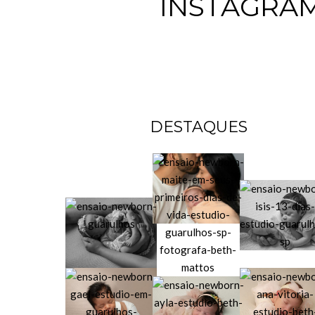
INSTAGRA
DESTAQUES