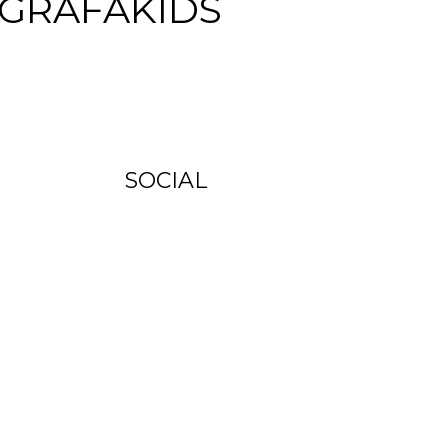
GRAFAKIDS
SOCIAL